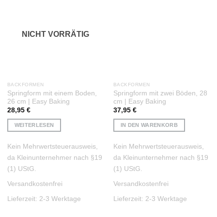
Auf die
Auf die
Wunschliste
Wunschliste
NICHT VORRÄTIG
BACKFORMEN
BACKFORMEN
Springform mit einem Boden,
Springform mit zwei Böden, 28
26 cm | Easy Baking
cm | Easy Baking
28,95
€
37,95
€
WEITERLESEN
IN DEN WARENKORB
Kein Mehrwertsteuerausweis,
Kein Mehrwertsteuerausweis,
da Kleinunternehmer nach §19
da Kleinunternehmer nach §19
(1) UStG.
(1) UStG.
Versandkostenfrei
Versandkostenfrei
Lieferzeit:
2-3 Werktage
Lieferzeit:
2-3 Werktage