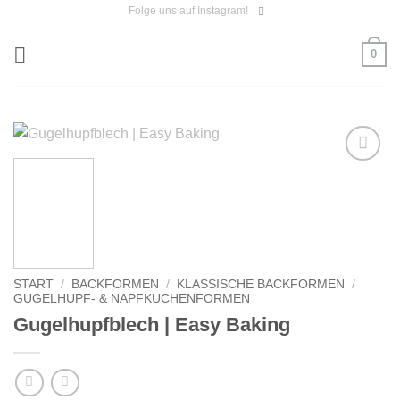
Zum
Folge uns auf Instagram!
Inhalt
0
springen
Auf die
Wunschliste
START
/
BACKFORMEN
/
KLASSISCHE BACKFORMEN
/
GUGELHUPF- & NAPFKUCHENFORMEN
Gugelhupfblech | Easy Baking