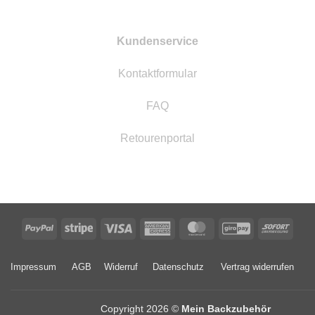
Kundenservice
Kontaktformular
FAQ
Retourenportal
PayPal
Stripe
Visa
American
MasterCard
GiroPay
Sofor
Express
Impressum
AGB
Widerruf
Datenschutz
Vertrag widerrufen
Copyright 2026 ©
Mein Backzubehör