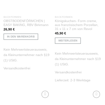
BACKFORMEN
BACKFORMEN
OBSTBODENFÖRMCHEN |
Königskuchen- Form creme,
EASY BAKING, RBV Birkmann
aus französischem Porzellan,
31 x 11 x 7 cm von Revol
26,90
€
45,90
€
IN DEN WARENKORB
WEITERLESEN
Kein Mehrwertsteuerausweis,
Kein Mehrwertsteuerausweis,
da Kleinunternehmer nach §19
da Kleinunternehmer nach §19
(1) UStG.
(1) UStG.
Versandkostenfrei
Versandkostenfrei
Lieferzeit:
2-3 Werktage
Auf die
Auf die
Wunschliste
Wunschliste