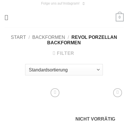
Zum
Folge uns auf Instagram!
Inhalt
0
springen
START
/
BACKFORMEN
/
REVOL PORZELLAN
BACKFORMEN
FILTER
Auf die
Auf die
Wunschliste
Wunschliste
NICHT VORRÄTIG