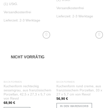
(1) UStG.
Versandkostenfrei
Versandkostenfrei
Lieferzeit:
2-3 Werktage
Lieferzeit:
2-3 Werktage
Auf die
Auf die
Wunschliste
Wunschliste
NICHT VORRÄTIG
BACKFORMEN
BACKFORMEN
Kuchenform rechteckig
Kuchenform rund creme, aus
sesamgrau, aus französischem
französischem Porzellan, 33 x
Porzellan, 42,5 x 27,3 x 5,7 cm
27 x 5,7 cm von Revol
von Revol
56,90
€
68,90
€
IN DEN WARENKORB