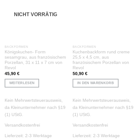
NICHT VORRÄTIG
BACKFORMEN
BACKFORMEN
Königskuchen- Form
Kuchenbackform rund creme
sesamgrau, aus französischem
25,5 x 4,5 cm, aus
Porzellan, 31 x 11 x 7 cm von
französischem Porzellan von
Revol
Revol
45,90
€
50,90
€
WEITERLESEN
IN DEN WARENKORB
Kein Mehrwertsteuerausweis,
Kein Mehrwertsteuerausweis,
da Kleinunternehmer nach §19
da Kleinunternehmer nach §19
(1) UStG.
(1) UStG.
Versandkostenfrei
Versandkostenfrei
Lieferzeit:
2-3 Werktage
Lieferzeit:
2-3 Werktage