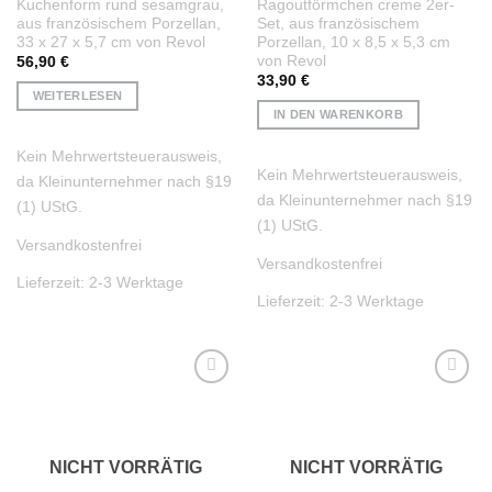
Kuchenform rund sesamgrau,
Ragoutförmchen creme 2er-
aus französischem Porzellan,
Set, aus französischem
33 x 27 x 5,7 cm von Revol
Porzellan, 10 x 8,5 x 5,3 cm
von Revol
56,90
€
33,90
€
WEITERLESEN
IN DEN WARENKORB
Kein Mehrwertsteuerausweis,
Kein Mehrwertsteuerausweis,
da Kleinunternehmer nach §19
da Kleinunternehmer nach §19
(1) UStG.
(1) UStG.
Versandkostenfrei
Versandkostenfrei
Lieferzeit:
2-3 Werktage
Lieferzeit:
2-3 Werktage
Auf die
Auf die
Wunschliste
Wunschliste
NICHT VORRÄTIG
NICHT VORRÄTIG