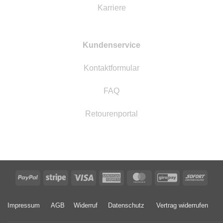
Karriere
Kundenservice
Kontaktformular
FAQ
Retourenportal
PayPal
Stripe
Visa
American
MasterCard
GiroPay
Sofor
Express
Impressum
AGB
Widerruf
Datenschutz
Vertrag widerrufen