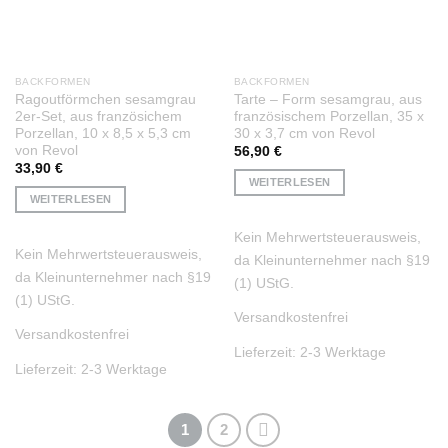
BACKFORMEN
BACKFORMEN
Ragoutförmchen sesamgrau
Tarte – Form sesamgrau, aus
2er-Set, aus französichem
französischem Porzellan, 35 x
Porzellan, 10 x 8,5 x 5,3 cm
30 x 3,7 cm von Revol
von Revol
56,90
€
33,90
€
WEITERLESEN
WEITERLESEN
Kein Mehrwertsteuerausweis,
Kein Mehrwertsteuerausweis,
da Kleinunternehmer nach §19
da Kleinunternehmer nach §19
(1) UStG.
(1) UStG.
Versandkostenfrei
Versandkostenfrei
Lieferzeit:
2-3 Werktage
Lieferzeit:
2-3 Werktage
1
2