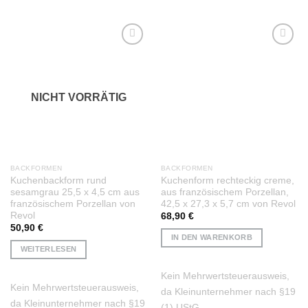
Auf die
Auf die
Wunschliste
Wunschliste
NICHT VORRÄTIG
BACKFORMEN
BACKFORMEN
Kuchenbackform rund
Kuchenform rechteckig creme,
sesamgrau 25,5 x 4,5 cm aus
aus französischem Porzellan,
französischem Porzellan von
42,5 x 27,3 x 5,7 cm von Revol
Revol
68,90
€
50,90
€
IN DEN WARENKORB
WEITERLESEN
Kein Mehrwertsteuerausweis,
Kein Mehrwertsteuerausweis,
da Kleinunternehmer nach §19
da Kleinunternehmer nach §19
(1) UStG.