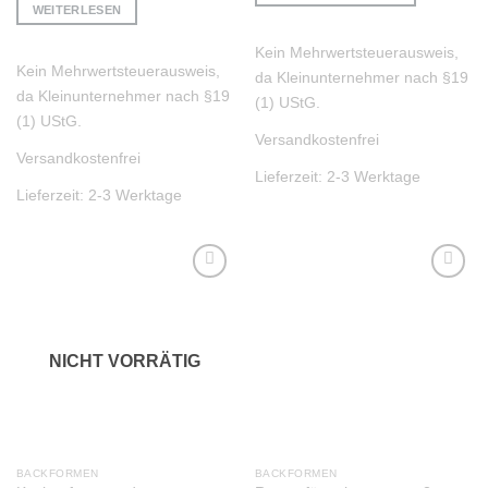
WEITERLESEN
Kein Mehrwertsteuerausweis,
Kein Mehrwertsteuerausweis,
da Kleinunternehmer nach §19
da Kleinunternehmer nach §19
(1) UStG.
(1) UStG.
Versandkostenfrei
Versandkostenfrei
Lieferzeit:
2-3 Werktage
Lieferzeit:
2-3 Werktage
Auf die
Auf die
Wunschliste
Wunschliste
NICHT VORRÄTIG
BACKFORMEN
BACKFORMEN