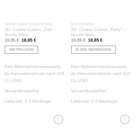
NORDIC WARE BACKFORMEN
BACKFORMEN
3D- Cookie Cutters „Zoo“ –
3D- Cookie Cutters „Party“ –
Nordic Ware
Nordic Ware
Ursprünglicher
Aktueller
Ursprünglicher
Aktueller
19,85
€
18,85
€
19,85
€
18,85
€
Preis
Preis
Preis
Preis
war:
ist:
war:
ist:
WEITERLESEN
IN DEN WARENKORB
19,85 €
18,85 €.
19,85 €
18,85 €.
Kein Mehrwertsteuerausweis,
Kein Mehrwertsteuerausweis,
da Kleinunternehmer nach §19
da Kleinunternehmer nach §19
(1) UStG.
(1) UStG.
Versandkostenfrei
Versandkostenfrei
Lieferzeit:
2-3 Werktage
Lieferzeit:
2-3 Werktage
Auf die
Auf die
Wunschliste
Wunschliste