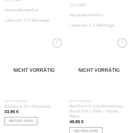
(1) UStG.
Versandkostenfrei
Versandkostenfrei
Lieferzeit:
2-3 Werktage
Lieferzeit:
2-3 Werktage
Auf die
Auf die
Wunschliste
Wunschliste
NICHT VORRÄTIG
NICHT VORRÄTIG
BACKFORMEN
BACKFORMEN
Backform 6-Cup Anniversary
Backform 3D- Prinzessin
Bundt Pan / Gold – Nordic
33,90
€
Ware
WEITERLESEN
49,85
€
WEITERLESEN