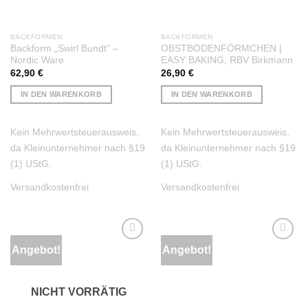
BACKFORMEN
BACKFORMEN
Backform „Swirl Bundt“ –
OBSTBODENFÖRMCHEN |
Nordic Ware
EASY BAKING, RBV Birkmann
62,90
€
26,90
€
IN DEN WARENKORB
IN DEN WARENKORB
Kein Mehrwertsteuerausweis,
Kein Mehrwertsteuerausweis,
da Kleinunternehmer nach §19
da Kleinunternehmer nach §19
(1) UStG.
(1) UStG.
Versandkostenfrei
Versandkostenfrei
Angebot!
Angebot!
Auf die
Auf die
Wunschliste
Wunschliste
NICHT VORRÄTIG