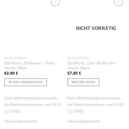
Auf die
Auf die
Wunschliste
Wunschliste
NICHT VORRÄTIG
BACKFORMEN
BACKFORMEN
Backform „Brilliance“ / Gold –
Backform „Geo-Muffin 6er“
Nordic Ware
Nordic Ware
62,90
€
57,85
€
IN DEN WARENKORB
WEITERLESEN
Kein Mehrwertsteuerausweis,
Kein Mehrwertsteuerausweis,
da Kleinunternehmer nach §19
da Kleinunternehmer nach §19
(1) UStG.
(1) UStG.
Versandkostenfrei
Versandkostenfrei