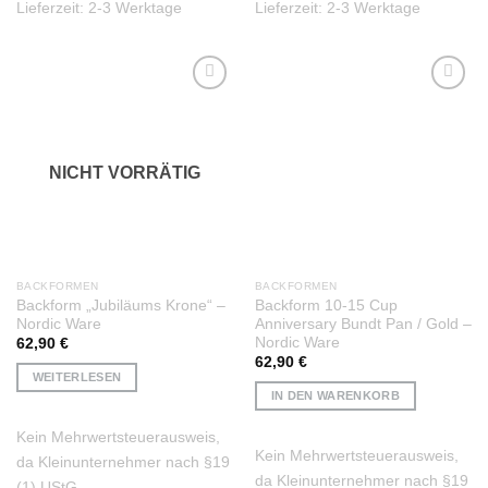
Lieferzeit:
2-3 Werktage
Lieferzeit:
2-3 Werktage
Auf die
Auf die
Wunschliste
Wunschliste
NICHT VORRÄTIG
BACKFORMEN
BACKFORMEN
Backform „Jubiläums Krone“ –
Backform 10-15 Cup
Nordic Ware
Anniversary Bundt Pan / Gold –
Nordic Ware
62,90
€
62,90
€
WEITERLESEN
IN DEN WARENKORB
Kein Mehrwertsteuerausweis,
Kein Mehrwertsteuerausweis,
da Kleinunternehmer nach §19
da Kleinunternehmer nach §19
(1) UStG.