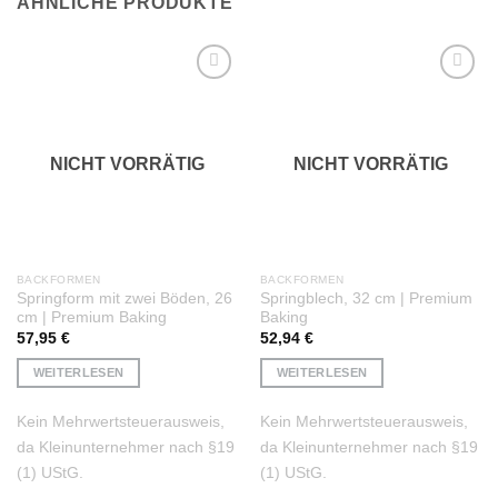
ÄHNLICHE PRODUKTE
Auf die
Auf die
Wunschliste
Wunschliste
NICHT VORRÄTIG
NICHT VORRÄTIG
BACKFORMEN
BACKFORMEN
Springform mit zwei Böden, 26
Springblech, 32 cm | Premium
cm | Premium Baking
Baking
57,95
€
52,94
€
WEITERLESEN
WEITERLESEN
Kein Mehrwertsteuerausweis,
Kein Mehrwertsteuerausweis,
da Kleinunternehmer nach §19
da Kleinunternehmer nach §19
(1) UStG.
(1) UStG.