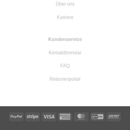
Über uns
Karriere
Kundenservice
Kontaktformular
FAQ
Retourenportal
PayPal
Stripe
Visa
American
MasterCard
GiroPay
Sofor
Express