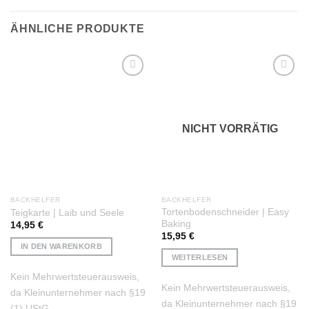
ÄHNLICHE PRODUKTE
Auf die
Auf die
Wunschliste
Wunschliste
NICHT VORRÄTIG
BACKHELFER
BACKHELFER
Tortenbodenschneider | Easy
Teigkarte | Laib und Seele
Baking
14,95
€
15,95
€
IN DEN WARENKORB
WEITERLESEN
Kein Mehrwertsteuerausweis,
Kein Mehrwertsteuerausweis,
da Kleinunternehmer nach §19
da Kleinunternehmer nach §19
(1) UStG.