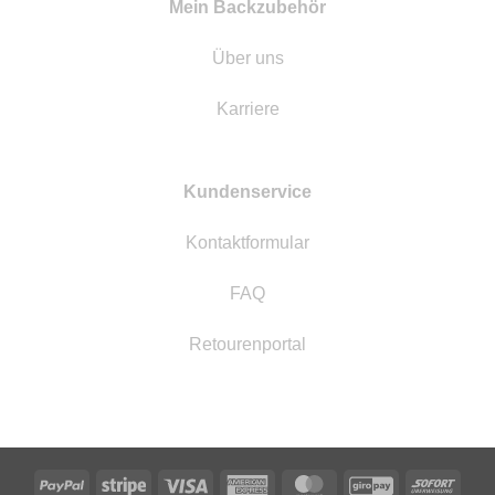
Mein Backzubehör
Über uns
Karriere
Kundenservice
Kontaktformular
FAQ
Retourenportal
PayPal
Stripe
Visa
American
MasterCard
GiroPay
Sofor