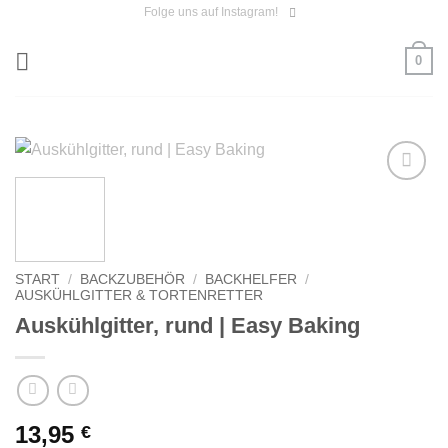
Zum
Folge uns auf Instagram!
Inhalt
0
springen
Auf die
Wunschliste
START
/
BACKZUBEHÖR
/
BACKHELFER
/
AUSKÜHLGITTER & TORTENRETTER
Auskühlgitter, rund | Easy Baking
13,95
€