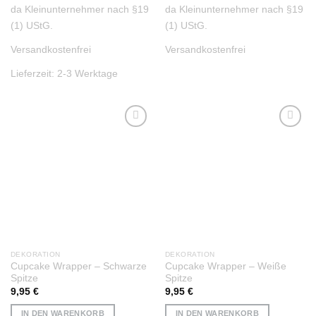
da Kleinunternehmer nach §19
da Kleinunternehmer nach §19
(1) UStG.
(1) UStG.
Versandkostenfrei
Versandkostenfrei
Lieferzeit:
2-3 Werktage
Auf die
Auf die
Wunschliste
Wunschliste
DEKORATION
DEKORATION
Cupcake Wrapper – Schwarze
Cupcake Wrapper – Weiße
Spitze
Spitze
9,95
€
9,95
€
IN DEN WARENKORB
IN DEN WARENKORB