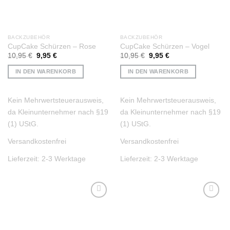
BACKZUBEHÖR
BACKZUBEHÖR
CupCake Schürzen – Rose
CupCake Schürzen – Vogel
Ursprünglicher
Aktueller
Ursprünglicher
Aktueller
10,95
€
9,95
€
10,95
€
9,95
€
Preis
Preis
Preis
Preis
war:
ist:
war:
ist:
IN DEN WARENKORB
IN DEN WARENKORB
10,95 €
9,95 €.
10,95 €
9,95 €.
Kein Mehrwertsteuerausweis,
Kein Mehrwertsteuerausweis,
da Kleinunternehmer nach §19
da Kleinunternehmer nach §19
(1) UStG.
(1) UStG.
Versandkostenfrei
Versandkostenfrei
Lieferzeit:
2-3 Werktage
Lieferzeit:
2-3 Werktage
Auf die
Auf die
Wunschliste
Wunschliste