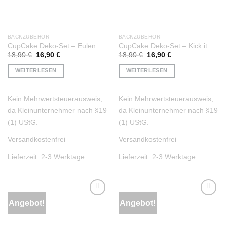
BACKZUBEHÖR
BACKZUBEHÖR
CupCake Deko-Set – Eulen
CupCake Deko-Set – Kick it
Ursprünglicher
Aktueller
Ursprünglicher
Aktueller
18,90
€
16,90
€
18,90
€
16,90
€
Preis
Preis
Preis
Preis
war:
ist:
war:
ist:
WEITERLESEN
WEITERLESEN
18,90 €
16,90 €.
18,90 €
16,90 €.
Kein Mehrwertsteuerausweis,
Kein Mehrwertsteuerausweis,
da Kleinunternehmer nach §19
da Kleinunternehmer nach §19
(1) UStG.
(1) UStG.
Versandkostenfrei
Versandkostenfrei
Lieferzeit:
2-3 Werktage
Lieferzeit:
2-3 Werktage
Angebot!
Angebot!
Auf die
Auf die
Wunschliste
Wunschliste