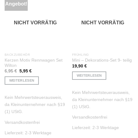
Angebot!
Auf die
Auf die
Wunschliste
Wunschliste
NICHT VORRÄTIG
NICHT VORRÄTIG
BACKZUBEHÖR
FRÜHLING
Kerzen Motiv Rennwagen Set
Mini – Dekorations-Set 9- teilig
Wilton
19,90
€
Ursprünglicher
Aktueller
6,95
€
5,95
€
Preis
Preis
WEITERLESEN
war:
ist:
WEITERLESEN
6,95 €
5,95 €.
Kein Mehrwertsteuerausweis,
Kein Mehrwertsteuerausweis,
da Kleinunternehmer nach §19
da Kleinunternehmer nach §19
(1) UStG.
(1) UStG.
Versandkostenfrei
Versandkostenfrei
Lieferzeit:
2-3 Werktage
Lieferzeit:
2-3 Werktage