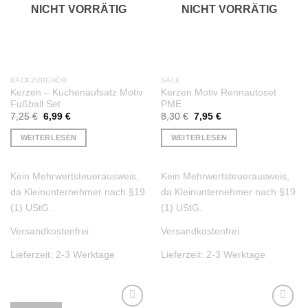
NICHT VORRÄTIG
NICHT VORRÄTIG
BACKZUBEHÖR
SALE
Kerzen – Kuchenaufsatz Motiv
Kerzen Motiv Rennautoset
Fußball Set
PME
Ursprünglicher
Aktueller
Ursprünglicher
Aktueller
7,25
€
6,99
€
8,30
€
7,95
€
Preis
Preis
Preis
Preis
war:
ist:
war:
ist:
WEITERLESEN
WEITERLESEN
7,25 €
6,99 €.
8,30 €
7,95 €.
Kein Mehrwertsteuerausweis,
Kein Mehrwertsteuerausweis,
da Kleinunternehmer nach §19
da Kleinunternehmer nach §19
(1) UStG.
(1) UStG.
Versandkostenfrei
Versandkostenfrei
Lieferzeit:
2-3 Werktage
Lieferzeit:
2-3 Werktage