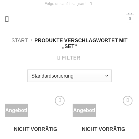
Zum
Folge uns auf Instagram!
Inhalt
0
springen
START
/
PRODUKTE VERSCHLAGWORTET MIT
„SET“
FILTER
Angebot!
Angebot!
Auf die
Auf die
Wunschliste
Wunschliste
NICHT VORRÄTIG
NICHT VORRÄTIG