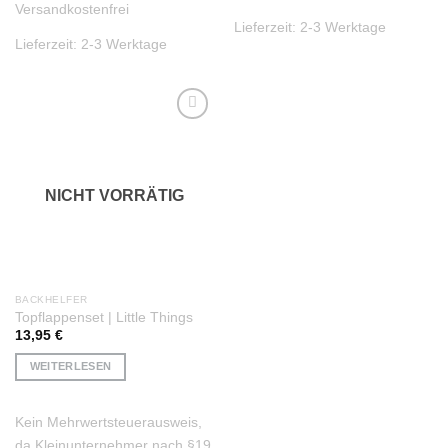
Versandkostenfrei
Lieferzeit:
2-3 Werktage
Lieferzeit:
2-3 Werktage
Auf die
Wunschliste
NICHT VORRÄTIG
BACKHELFER
Topflappenset | Little Things
13,95
€
WEITERLESEN
Kein Mehrwertsteuerausweis,
da Kleinunternehmer nach §19