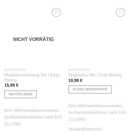
Auf die
Auf die
Wunschliste
Wunschliste
NICHT VORRÄTIG
BACKHELFER
BACKHELFER
Modellierwerkzeug-Set | Easy
Teigkarten-Set | Easy Baking
Baking
10,95
€
15,95
€
IN DEN WARENKORB
WEITERLESEN
Kein Mehrwertsteuerausweis,
Kein Mehrwertsteuerausweis,
da Kleinunternehmer nach §19
da Kleinunternehmer nach §19
(1) UStG.
(1) UStG.
Versandkostenfrei