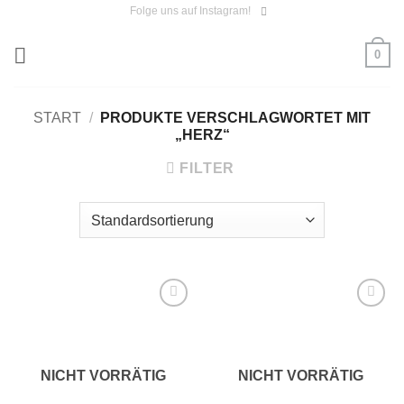
Zum
Folge uns auf Instagram!
Inhalt
0
springen
START
/
PRODUKTE VERSCHLAGWORTET MIT
„HERZ“
FILTER
Auf die
Auf die
Wunschliste
Wunschliste
NICHT VORRÄTIG
NICHT VORRÄTIG