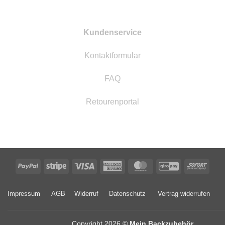
Kundenservice
Kontaktformular
FAQ
Retourenportal
PayPal
Stripe
Visa
American
MasterCard
GiroPay
Sofor
Express
Impressum
AGB
Widerruf
Datenschutz
Vertrag widerrufen
Copyright 2026 ©
Mein Backzubehör