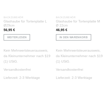
BACKZUBEHÖR
BACKZUBEHÖR
Glashaube für Tortenplatte L
Glashaube für Tortenplatte M
Ø29cm
Ø 22cm
56,95
€
46,95
€
WEITERLESEN
IN DEN WARENKORB
Kein Mehrwertsteuerausweis,
Kein Mehrwertsteuerausweis,
da Kleinunternehmer nach §19
da Kleinunternehmer nach §19
(1) UStG.
(1) UStG.
Versandkostenfrei
Versandkostenfrei
Lieferzeit:
2-3 Werktage
Lieferzeit:
2-3 Werktage