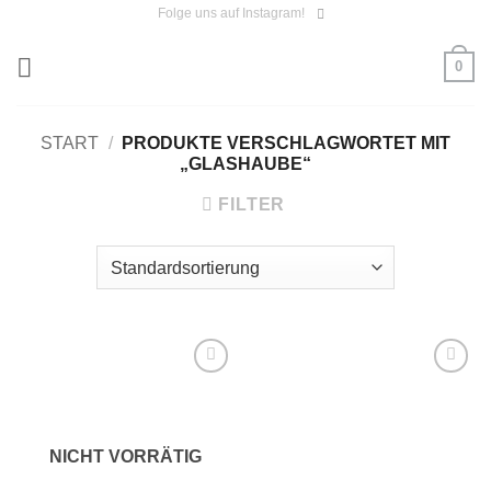
Zum
Folge uns auf Instagram!
Inhalt
0
springen
START
/
PRODUKTE VERSCHLAGWORTET MIT
„GLASHAUBE“
FILTER
Auf die
Auf die
Wunschliste
Wunschliste
NICHT VORRÄTIG