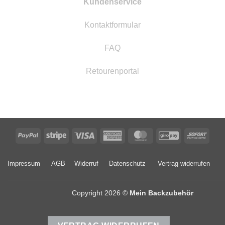
Kundenservice
Kontaktformular
FAQ
Retourenportal
PayPal
Stripe
Visa
American
MasterCard
GiroPay
Sofor
Express
Impressum
AGB
Widerruf
Datenschutz
Vertrag widerrufen
Copyright 2026 ©
Mein Backzubehör