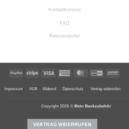
Kontaktformular
FAQ
Retourenportal
PayPal
Stripe
Visa
American
MasterCard
GiroPay
Sofor
Express
Impressum
AGB
Widerruf
Datenschutz
Vertrag widerrufen
Copyright 2026 ©
Mein Backzubehör
VERTRAG WIDERRUFEN