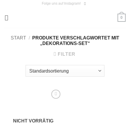
Zum
Folge uns auf Instagram!
Inhalt
0
springen
START
/
PRODUKTE VERSCHLAGWORTET MIT
„DEKORATIONS-SET“
FILTER
Auf die
Wunschliste
NICHT VORRÄTIG